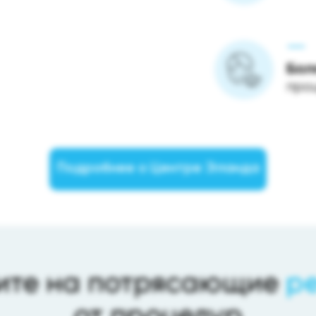
Бол
про
Подробнее о Центре Эланда
ите на потрясающие
р