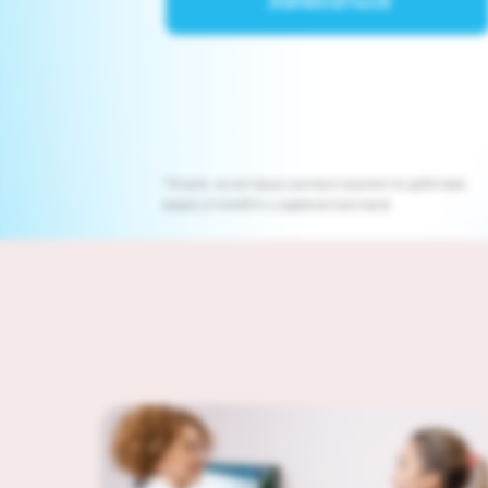
Записаться
*Услуги, на которые распространяется действие
акции уточняйте у администраторов