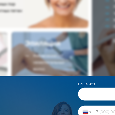
ных пор
нтных пятен
Эпиляция
Избавление от
нежелательных
волос
Подробнее
Ваше имя
Инъекционная косметол
+7