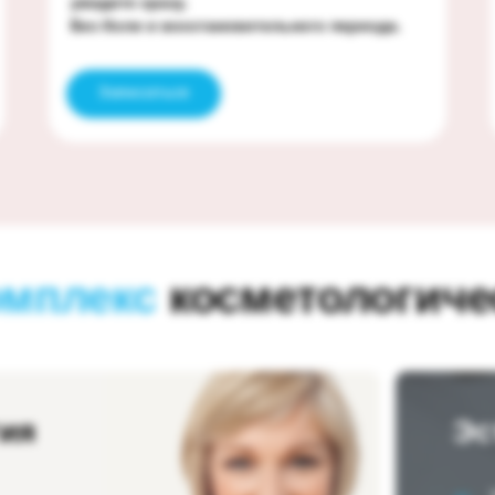
увидите сразу.
Без боли и восстановительного периода.
Записаться
омплекс
косметологичес
гия
Эс