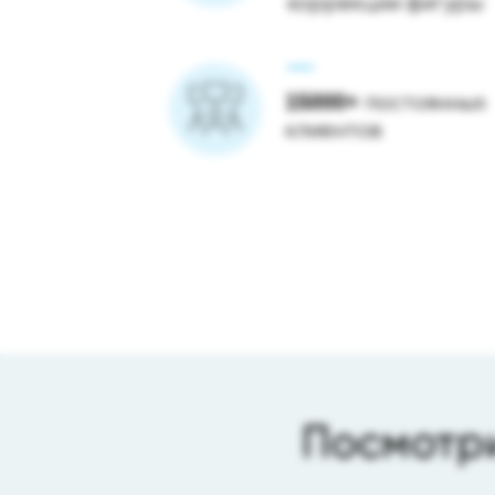
коррекции фигуры
15000+
постоянных
клиентов
Посмотр