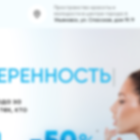
Пространство красоты и
молодости в центре города:
г.
Ульяновск, ул. Спасская, дом 19/9
ода за
тех, кто
*