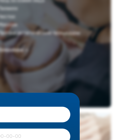
Уход за кожей лица
Пилинги
Чистки
Массаж
Прочие эстетические процедуры
Подробнее
огия