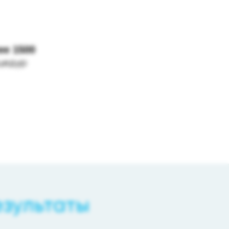
ее 1500
цедур
езультаты