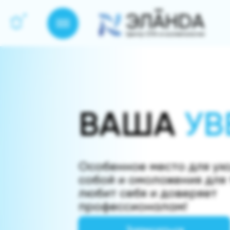
ВАША
|
Особенное место для ух
собой и омоложения для 
любит себя и доверяет
профессионалам!