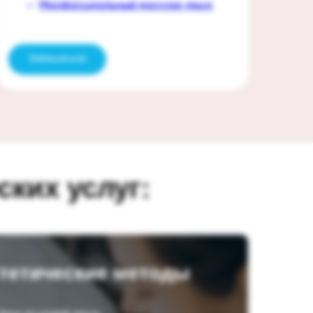
Миофасциальный массаж лица
Записаться
ких услуг:
тетические методы