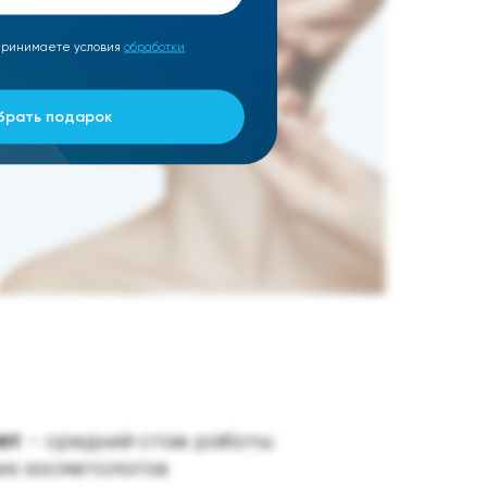
 принимаете условия
обработки
брать подарок
лет
- средний стаж работы
их косметологов