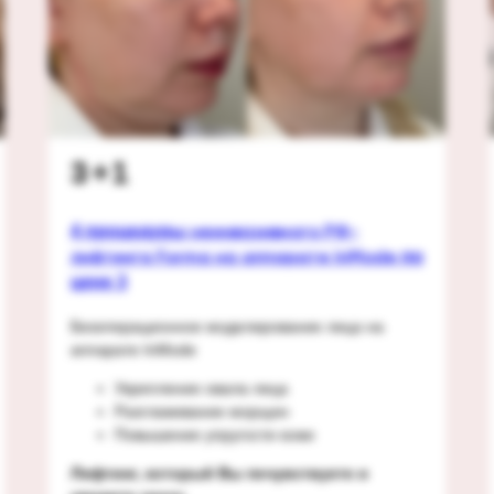
3+1
4 процедуры
неинвазивного РФ-
по
лифтинга Forma на аппарате InMode
цене 3
Безоперационное моделирование лица на
аппарате InMode
Укрепление овала лица
Разглаживание морщин
Повышение упругости кожи
Лифтинг, который Вы почувствуете и