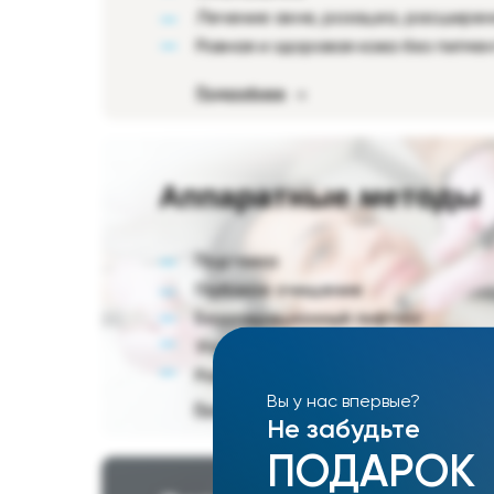
Лечение акне, розацеа, расширен
Ровная и здоровая кожа без пигме
Подробнее
Аппаратные методы
Подтяжка
Глубокое очищение
Безоперационный лифтинг
Упругость и тонус
Ровный цвет лица
Вы у нас впервые?
Подробнее
Не забудьте
ПОДАРОК