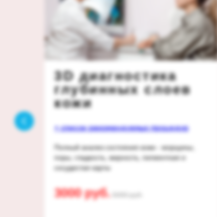
3D диагностика
глубинных слоев
кожи
+ список рекомендуемых процедур
Полный анализ состояния кожи - морщины,
олос
поры, гладкость, жирность, пигментная и
сосудистая карты
3000 руб.
5000 руб.