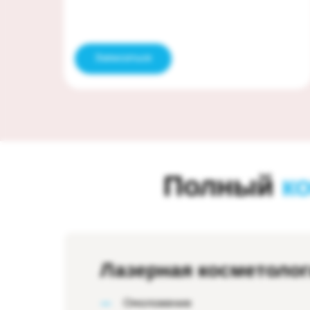
Записаться
Полный
к
Лазерная косметоло
Омоложение