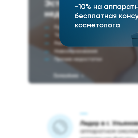
Эстетические
-10% на аппарат
недостатки
бесплатная конс
косметолога
Рубцы/шрамы
Татуировки
Растяжки/стрии
Новообразования
Прочие недостатки
Подробнее
Лидер в г. Ульяно
аппаратном омолож